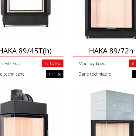
HAKA 89/45T(h)
HAKA 89/72h
8-16 kw
8
 użytkowa
Moc użytkowa
pdf
e techniczne
Dane techniczne