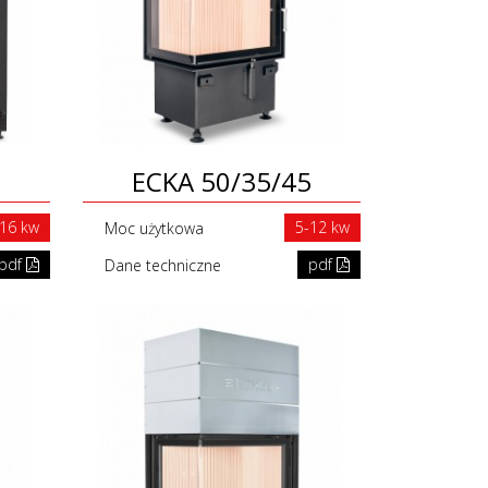
ECKA 50/35/45
-16 kw
5-12 kw
Moc użytkowa
pdf
pdf
Dane techniczne