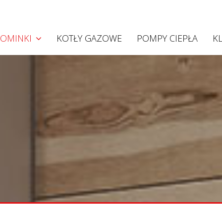
Kominki
OMINKI
KOTŁY GAZOWE
POMPY CIEPŁA
K
Kominki akumulacyjne
Kominki konwekcyjne
Kominki z płaszczem wodnym
Wkłady Hoxter
Projekty