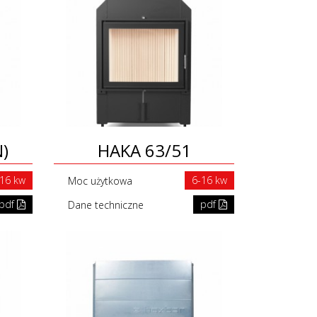
)
HAKA 63/51
-16 kw
6-16 kw
Moc użytkowa
pdf
pdf
Dane techniczne