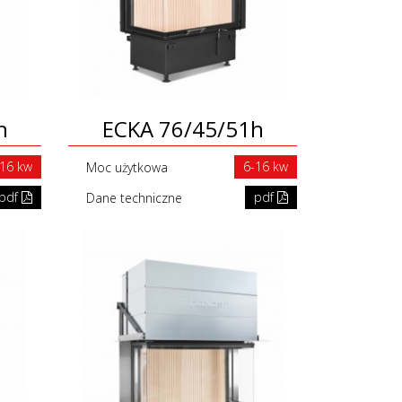
h
ECKA 76/45/51h
-16 kw
6-16 kw
Moc użytkowa
pdf
pdf
Dane techniczne