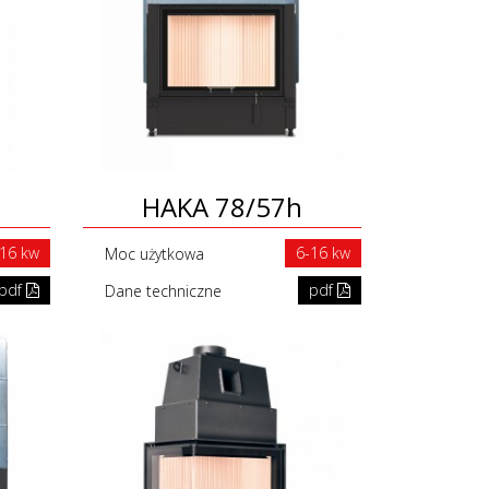
HAKA 78/57h
-16 kw
6-16 kw
Moc użytkowa
pdf
pdf
Dane techniczne