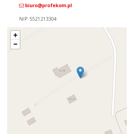
biuro@profekom.pl
NIP: 5521213304
+
−