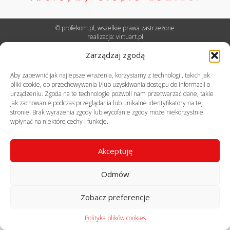
© profekom.pl, wszelkie prawa zastrzeżone
realizacja:
virtuart.pl
Zarządzaj zgodą
Aby zapewnić jak najlepsze wrażenia, korzystamy z technologii, takich jak
pliki cookie, do przechowywania i/lub uzyskiwania dostępu do informacji o
urządzeniu. Zgoda na te technologie pozwoli nam przetwarzać dane, takie
jak zachowanie podczas przeglądania lub unikalne identyfikatory na tej
stronie. Brak wyrażenia zgody lub wycofanie zgody może niekorzystnie
wpłynąć na niektóre cechy i funkcje.
Akceptuję
Odmów
Zobacz preferencje
Polityka plików cookies