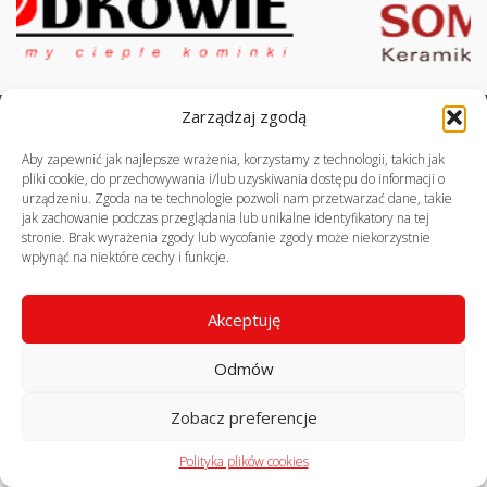
Zarządzaj zgodą
© profekom.pl, wszelkie prawa zastrzeżone
realizacja:
virtuart.pl
Aby zapewnić jak najlepsze wrażenia, korzystamy z technologii, takich jak
pliki cookie, do przechowywania i/lub uzyskiwania dostępu do informacji o
urządzeniu. Zgoda na te technologie pozwoli nam przetwarzać dane, takie
jak zachowanie podczas przeglądania lub unikalne identyfikatory na tej
stronie. Brak wyrażenia zgody lub wycofanie zgody może niekorzystnie
wpłynąć na niektóre cechy i funkcje.
Akceptuję
Odmów
Zobacz preferencje
Polityka plików cookies