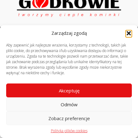
Zarządzaj zgodą
© profekom.pl, wszelkie prawa zastrzeżone
realizacja:
virtuart.pl
Aby zapewnić jak najlepsze wrażenia, korzystamy z technologii, takich jak
pliki cookie, do przechowywania i/lub uzyskiwania dostępu do informacji o
urządzeniu. Zgoda na te technologie pozwoli nam przetwarzać dane, takie
jak zachowanie podczas przeglądania lub unikalne identyfikatory na tej
stronie. Brak wyrażenia zgody lub wycofanie zgody może niekorzystnie
wpłynąć na niektóre cechy i funkcje.
Akceptuję
Odmów
Zobacz preferencje
Polityka plików cookies