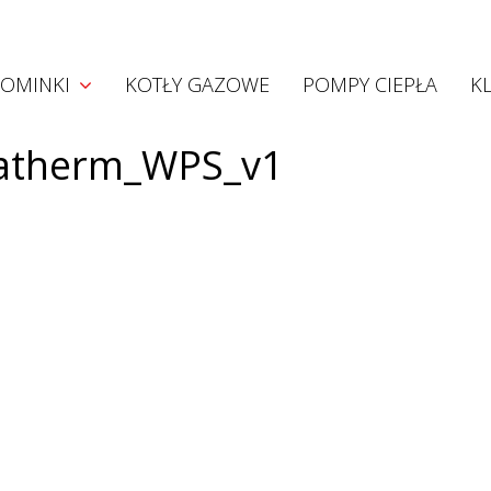
Kominki
OMINKI
KOTŁY GAZOWE
POMPY CIEPŁA
K
Kominki akumulacyjne
Kominki konwekcyjne
atherm_WPS_v1
Kominki z płaszczem wodnym
Wkłady Hoxter
Projekty