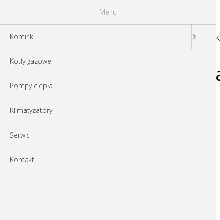
Menu
K
Kominki
Kotły gazowe
o538408v389_Log
Pompy ciepła
Klimatyzatory
Serwis
Kontakt