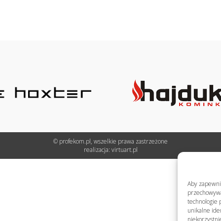
© profekom.pl, wszelkie prawa zastrzeżone
realizacja:
virtuart.pl
Aby zapewnić 
przechowywan
technologie 
unikalne ide
niekorzystni