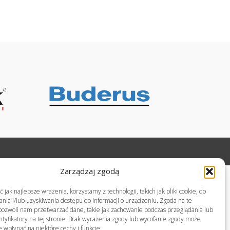
Zarządzaj zgodą
jak najlepsze wrażenia, korzystamy z technologii, takich jak pliki cookie, do
ia i/lub uzyskiwania dostępu do informacji o urządzeniu. Zgoda na te
pozwoli nam przetwarzać dane, takie jak zachowanie podczas przeglądania lub
ntyfikatory na tej stronie. Brak wyrażenia zgody lub wycofanie zgody może
e wpłynąć na niektóre cechy i funkcje.