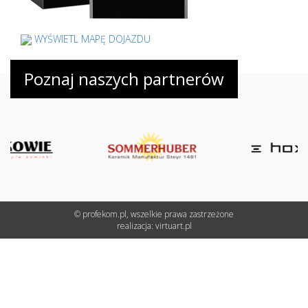
WYŚWIETL MAPĘ DOJAZDU
Poznaj naszych partnerów
© profekom.pl, wszelkie prawa zastrzeżone
realizacja:
virtuart.pl