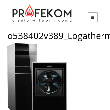
o538402v389_Logather