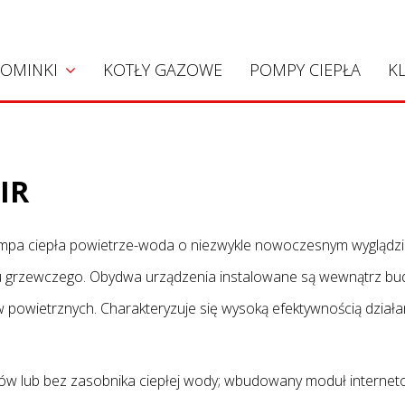
Kominki
OMINKI
KOTŁY GAZOWE
POMPY CIEPŁA
K
Kominki akumulacyjne
Kominki konwekcyjne
Kominki z płaszczem wodnym
IR
Wkłady Hoxter
ompa ciepła powietrze-woda o niezwykle nowoczesnym wyglądz
Projekty
u grzewczego. Obydwa urządzenia instalowane są wewnątrz bud
wietrznych. Charakteryzuje się wysoką efektywnością działania
ów lub bez zasobnika ciepłej wody; wbudowany moduł interne