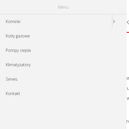
Menu
K
Kominki
Kotły gazowe
Pompy ciepła
Logatherm WLW196i 
Klimatyzatory
Logatherm WLW196i IR to najwyższej klasy p
Serwis
składa się z modułu pompy ciepła oraz moduł
Kontakt
powietrzna zewnętrznego, za pomocą kanałów po
Ogrzewanie, chłodzenie i ciepła woda
Wersje z wbudowanym zasobnikiem 180 litr