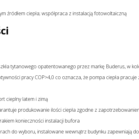
ym źródłem ciepła; współpraca z instalacją fotowoltaiczną
ci
 szkła tytanowego opatentowanego przez markę Buderus, w ko
efektywności pracy COP>4,0 co oznacza, że pompa ciepła pracuj
t cieplny latem i zimą
antuje produkowanie ilości ciepła zgodne z zapotrzebowanie
kiem konieczności instalacji bufora
iarach do wyboru, instalowane wewnątrz budynku zapewniają 