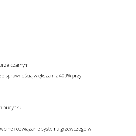
lorze czarnym
e ze sprawnością większa niż 400% przy
m budynku
dowolne rozwiązanie systemu grzewczego w