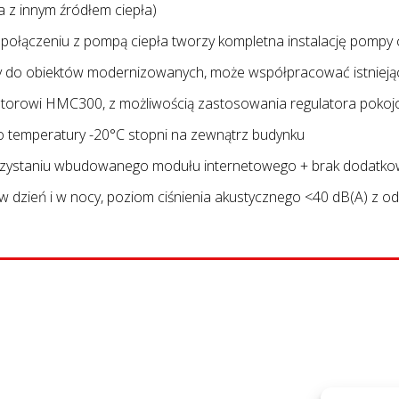
a z innym źródłem ciepła)
połączeniu z pompą ciepła tworzy kompletna instalację pompy
 do obiektów modernizowanych, może współpracować istniejąc
atorowi HMC300, z możliwością zastosowania regulatora pokoj
o temperatury -20°C stopni na zewnątrz budynku
orzystaniu wbudowanego modułu internetowego + brak dodatko
 dzień i w nocy, poziom ciśnienia akustycznego <40 dB(A) z od