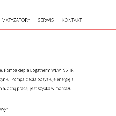
LIMATYZATORY
SERWIS
KONTAKT
ie. Pompa ciepła Logatherm WLW196i IR
ynku. Pompa ciepła pozyskuje energię z
, cichą pracą i jest szybka w montażu.
towy*