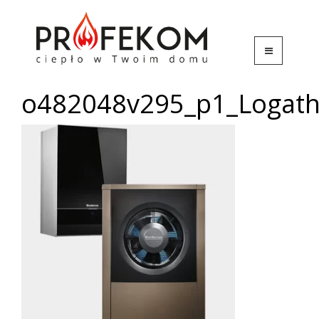
o482048v295_p1_Logath