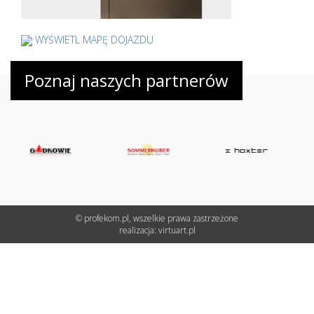
WYŚWIETL MAPĘ DOJAZDU
Poznaj naszych partnerów
© profekom.pl, wszelkie prawa zastrzeżone
realizacja:
virtuart.pl