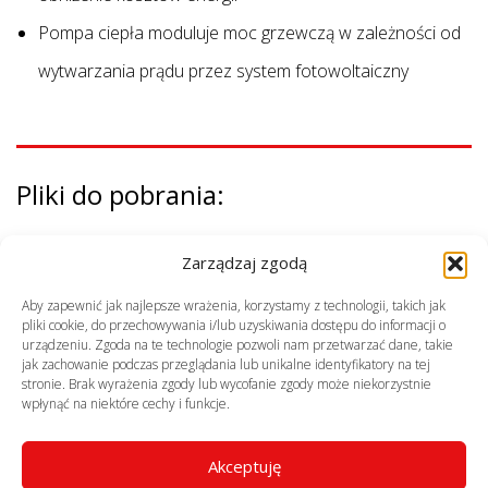
Pompa ciepła moduluje moc grzewczą w zależności od
wytwarzania prądu przez system fotowoltaiczny
Pliki do pobrania:
Ulotka (pdf, 1,91 MB)
Zarządzaj zgodą
Cennik (pdf, 41,32 MB)
Aby zapewnić jak najlepsze wrażenia, korzystamy z technologii, takich jak
pliki cookie, do przechowywania i/lub uzyskiwania dostępu do informacji o
urządzeniu. Zgoda na te technologie pozwoli nam przetwarzać dane, takie
jak zachowanie podczas przeglądania lub unikalne identyfikatory na tej
Poznaj naszych partnerów
stronie. Brak wyrażenia zgody lub wycofanie zgody może niekorzystnie
wpłynąć na niektóre cechy i funkcje.
Akceptuję