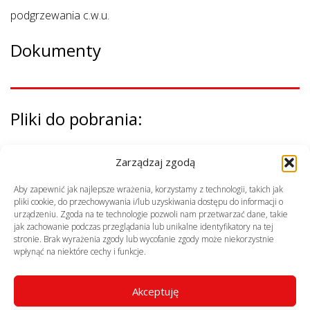
podgrzewania c.w.u.
Dokumenty
Pliki do pobrania:
Ulotka (pdf, 585,81 KB)
Zarządzaj zgodą
Cennik (pdf, 75,63 MB)
Aby zapewnić jak najlepsze wrażenia, korzystamy z technologii, takich jak
pliki cookie, do przechowywania i/lub uzyskiwania dostępu do informacji o
urządzeniu. Zgoda na te technologie pozwoli nam przetwarzać dane, takie
jak zachowanie podczas przeglądania lub unikalne identyfikatory na tej
Poznaj naszych partnerów
stronie. Brak wyrażenia zgody lub wycofanie zgody może niekorzystnie
wpłynąć na niektóre cechy i funkcje.
Akceptuję