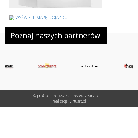
WYŚWIETL MAPĘ DOJAZDU
Poznaj naszych partnerów
© profekom.pl, wszelkie prawa zastrzeżone
realizacja:
virtuart.pl