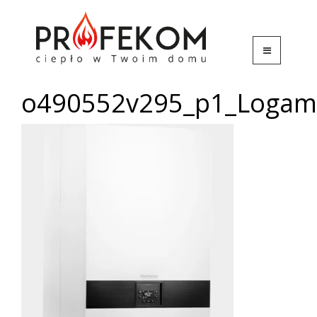
o490552v295_p1_Logama