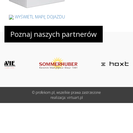
WYŚWIETL MAPĘ DOJAZDU
Poznaj naszych partnerów
© profekom.pl, wszelkie prawa zastrzeżone
realizacja:
virtuart.pl