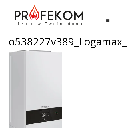
o538227v389_Logamax_