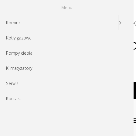
Menu
K
Kominki
Kotły gazowe
o501204v272_BUD
03
Pompy ciepła
Klimatyzatory
o501204v272_BUDERUS_Ulotka_Logamax_plus_L
Serwis
Poznaj naszych partnerów
Kontakt