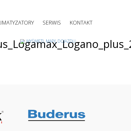
LIMATYZATORY
SERWIS
KONTAKT
s_Logamax_Logano_plus_
WYŚWIETL MAPĘ DOJAZDU