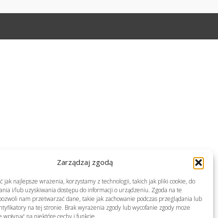
Zarządzaj zgodą
jak najlepsze wrażenia, korzystamy z technologii, takich jak pliki cookie, do
ia i/lub uzyskiwania dostępu do informacji o urządzeniu. Zgoda na te
pozwoli nam przetwarzać dane, takie jak zachowanie podczas przeglądania lub
ntyfikatory na tej stronie. Brak wyrażenia zgody lub wycofanie zgody może
e wpłynąć na niektóre cechy i funkcje.