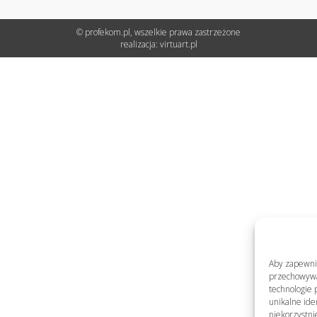
© profekom.pl, wszelkie prawa zastrzeżone
realizacja:
virtuart.pl
Aby zapewnić 
przechowywan
technologie 
unikalne ide
niekorzystni