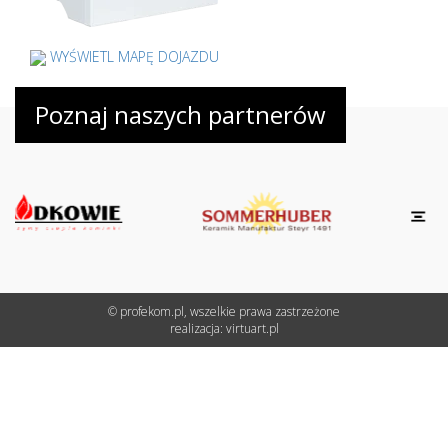
WYŚWIETL MAPĘ DOJAZDU
Poznaj naszych partnerów
© profekom.pl, wszelkie prawa zastrzeżone
realizacja:
virtuart.pl