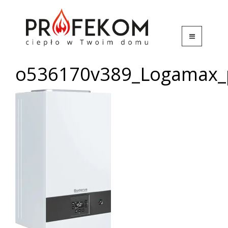
o536170v389_Logamax_