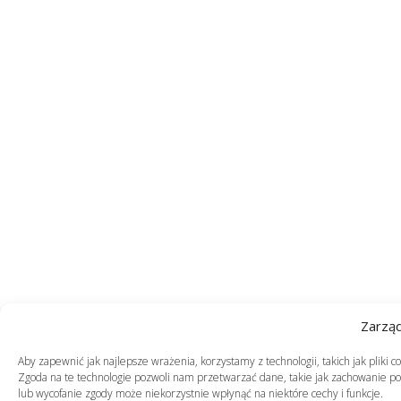
Zarzą
Aby zapewnić jak najlepsze wrażenia, korzystamy z technologii, takich jak pliki 
Zgoda na te technologie pozwoli nam przetwarzać dane, takie jak zachowanie pod
lub wycofanie zgody może niekorzystnie wpłynąć na niektóre cechy i funkcje.