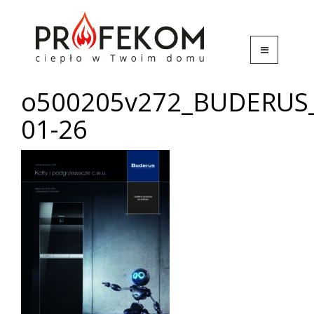
o500205v272_BUDERUS_C
01-26