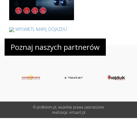
WYŚWIETL MAPĘ DOJAZDU
Poznaj naszych partnerów
© profekom.pl, wszelkie prawa zastrzeżone
realizacja:
virtuart.pl