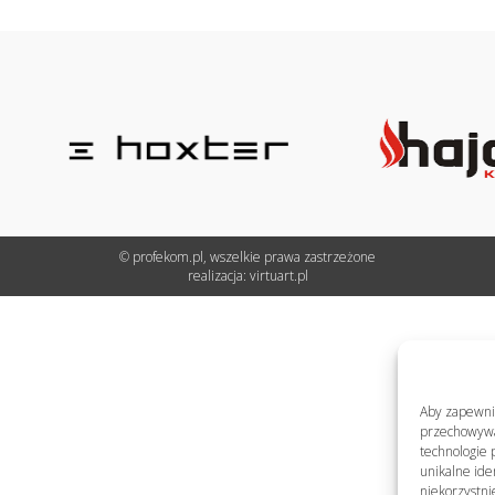
© profekom.pl, wszelkie prawa zastrzeżone
realizacja:
virtuart.pl
Aby zapewnić 
przechowywan
technologie 
unikalne ide
niekorzystni