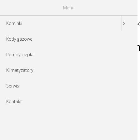
Menu
K
Kominki
Kotły gazowe
o563305v389_Clim
Pompy ciepła
Klimatyzatory
Serwis
Kontakt