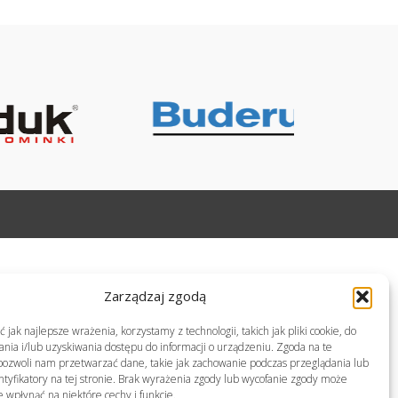
Zarządzaj zgodą
jak najlepsze wrażenia, korzystamy z technologii, takich jak pliki cookie, do
ia i/lub uzyskiwania dostępu do informacji o urządzeniu. Zgoda na te
pozwoli nam przetwarzać dane, takie jak zachowanie podczas przeglądania lub
ntyfikatory na tej stronie. Brak wyrażenia zgody lub wycofanie zgody może
e wpłynąć na niektóre cechy i funkcje.