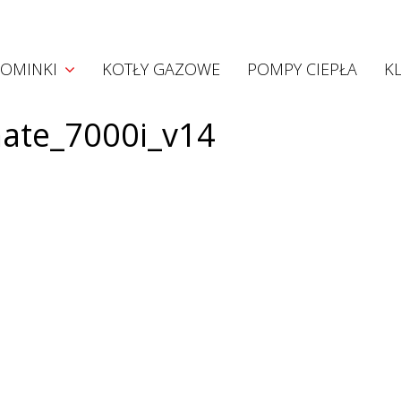
Kominki
OMINKI
KOTŁY GAZOWE
POMPY CIEPŁA
K
Kominki akumulacyjne
Kominki konwekcyjne
ate_7000i_v14
Kominki z płaszczem wodnym
Wkłady Hoxter
Projekty