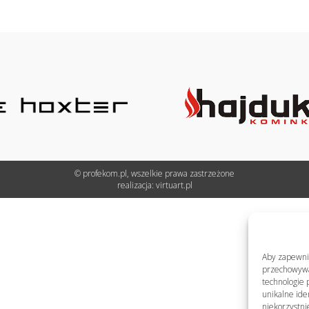
© profekom.pl, wszelkie prawa zastrzeżone
realizacja:
virtuart.pl
Aby zapewnić 
przechowywan
technologie 
unikalne ide
niekorzystni