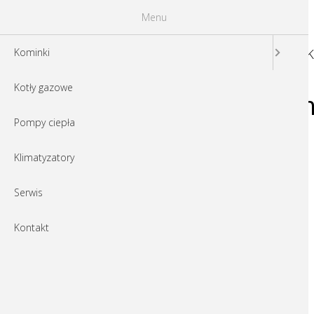
Menu
K
Kominki
Kotły gazowe
o522653v389_Clim
Pompy ciepła
Klimatyzatory
Serwis
Kontakt