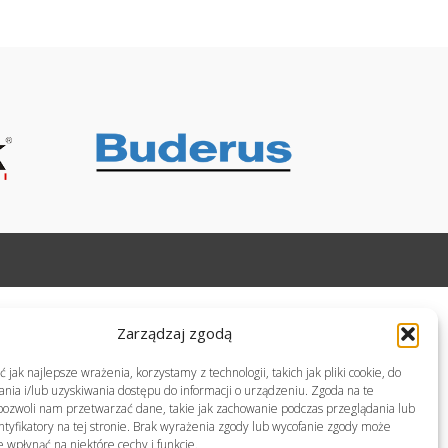
Zarządzaj zgodą
jak najlepsze wrażenia, korzystamy z technologii, takich jak pliki cookie, do
ia i/lub uzyskiwania dostępu do informacji o urządzeniu. Zgoda na te
pozwoli nam przetwarzać dane, takie jak zachowanie podczas przeglądania lub
ntyfikatory na tej stronie. Brak wyrażenia zgody lub wycofanie zgody może
e wpłynąć na niektóre cechy i funkcje.