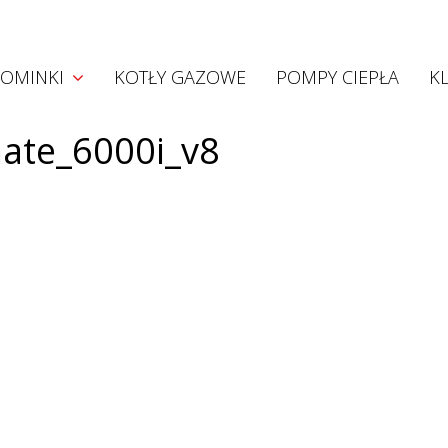
Kominki
OMINKI
KOTŁY GAZOWE
POMPY CIEPŁA
K
Kominki akumulacyjne
Kominki konwekcyjne
ate_6000i_v8
Kominki z płaszczem wodnym
Wkłady Hoxter
Projekty