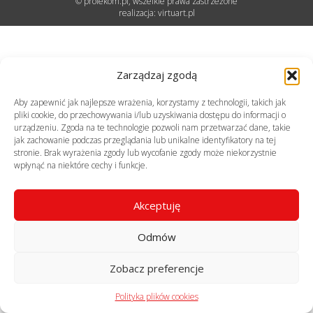
© profekom.pl, wszelkie prawa zastrzeżone
realizacja:
virtuart.pl
Zarządzaj zgodą
Aby zapewnić jak najlepsze wrażenia, korzystamy z technologii, takich jak
pliki cookie, do przechowywania i/lub uzyskiwania dostępu do informacji o
urządzeniu. Zgoda na te technologie pozwoli nam przetwarzać dane, takie
jak zachowanie podczas przeglądania lub unikalne identyfikatory na tej
stronie. Brak wyrażenia zgody lub wycofanie zgody może niekorzystnie
wpłynąć na niektóre cechy i funkcje.
Akceptuję
Odmów
Zobacz preferencje
Polityka plików cookies