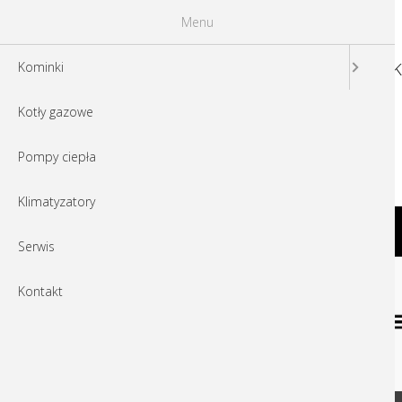
Menu
K
Kominki
Kotły gazowe
Haka_89-45Wh
Pompy ciepła
Haka_89-45Wh
Klimatyzatory
Poznaj naszych partnerów
Serwis
Kontakt