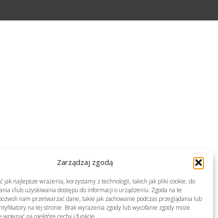
Zarządzaj zgodą
jak najlepsze wrażenia, korzystamy z technologii, takich jak pliki cookie, do
ia i/lub uzyskiwania dostępu do informacji o urządzeniu. Zgoda na te
pozwoli nam przetwarzać dane, takie jak zachowanie podczas przeglądania lub
ntyfikatory na tej stronie. Brak wyrażenia zgody lub wycofanie zgody może
e wpłynąć na niektóre cechy i funkcje.