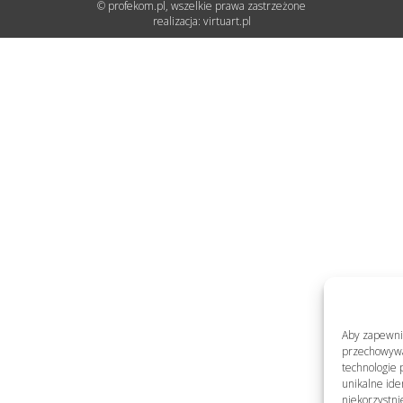
© profekom.pl, wszelkie prawa zastrzeżone
realizacja:
virtuart.pl
Aby zapewnić 
przechowywan
technologie 
unikalne ide
niekorzystni