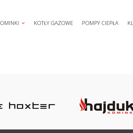
Kominki
OMINKI
KOTŁY GAZOWE
POMPY CIEPŁA
K
Kominki akumulacyjne
Kominki konwekcyjne
Kominki z płaszczem wodnym
Wkłady Hoxter
Projekty