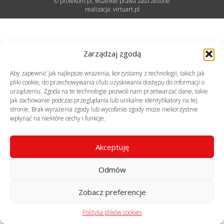
© profekom.pl, wszelkie prawa zastrzeżone
realizacja:
virtuart.pl
Zarządzaj zgodą
Aby zapewnić jak najlepsze wrażenia, korzystamy z technologii, takich jak
pliki cookie, do przechowywania i/lub uzyskiwania dostępu do informacji o
urządzeniu. Zgoda na te technologie pozwoli nam przetwarzać dane, takie
jak zachowanie podczas przeglądania lub unikalne identyfikatory na tej
stronie. Brak wyrażenia zgody lub wycofanie zgody może niekorzystnie
wpłynąć na niektóre cechy i funkcje.
Akceptuję
Odmów
Zobacz preferencje
Polityka plików cookies