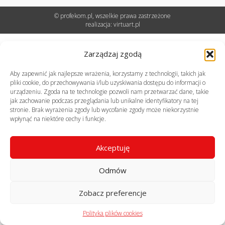
© profekom.pl, wszelkie prawa zastrzeżone
realizacja:
virtuart.pl
Zarządzaj zgodą
Aby zapewnić jak najlepsze wrażenia, korzystamy z technologii, takich jak
pliki cookie, do przechowywania i/lub uzyskiwania dostępu do informacji o
urządzeniu. Zgoda na te technologie pozwoli nam przetwarzać dane, takie
jak zachowanie podczas przeglądania lub unikalne identyfikatory na tej
stronie. Brak wyrażenia zgody lub wycofanie zgody może niekorzystnie
wpłynąć na niektóre cechy i funkcje.
Akceptuję
Odmów
Zobacz preferencje
Polityka plików cookies