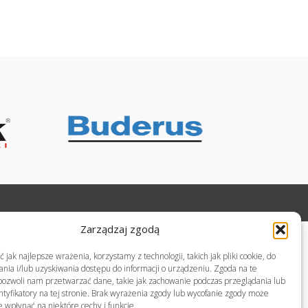
Zarządzaj zgodą
jak najlepsze wrażenia, korzystamy z technologii, takich jak pliki cookie, do
ia i/lub uzyskiwania dostępu do informacji o urządzeniu. Zgoda na te
pozwoli nam przetwarzać dane, takie jak zachowanie podczas przeglądania lub
ntyfikatory na tej stronie. Brak wyrażenia zgody lub wycofanie zgody może
e wpłynąć na niektóre cechy i funkcje.