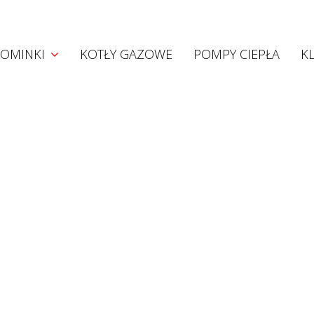
Kominki
OMINKI
KOTŁY GAZOWE
POMPY CIEPŁA
K
Kominki akumulacyjne
Kominki konwekcyjne
Kominki z płaszczem wodnym
Wkłady Hoxter
Projekty