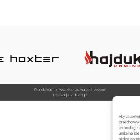
© profekom.pl, wszelkie prawa zastrzeżone
realizacja:
virtuart.pl
Aby zapewnić 
przechowywan
technologie 
unikalne ide
niekorzystni