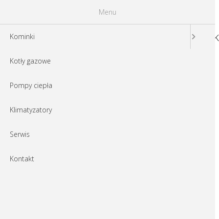
Menu
K
Kominki
Kotły gazowe
haka-78-57wth-01
Pompy ciepła
Klimatyzatory
Serwis
Kontakt