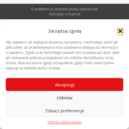
© profekom.pl, wszelkie prawa zastrzeżone
realizacja:
virtuart.pl
Zarządzaj zgodą
Aby zapewnić jak najlepsze wrażenia, korzystamy z technologii, takich jak
pliki cookie, do przechowywania i/lub uzyskiwania dostępu do informacji o
urządzeniu. Zgoda na te technologie pozwoli nam przetwarzać dane, takie
jak zachowanie podczas przeglądania lub unikalne identyfikatory na tej
stronie. Brak wyrażenia zgody lub wycofanie zgody może niekorzystnie
wpłynąć na niektóre cechy i funkcje.
Akceptuję
Odmów
Zobacz preferencje
Polityka plików cookies