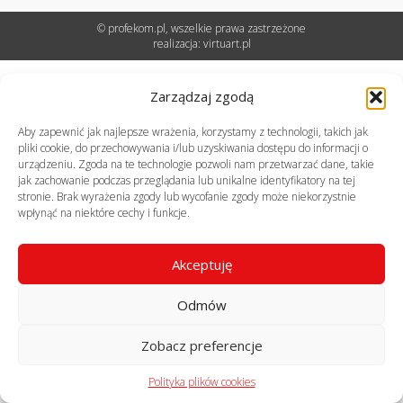
© profekom.pl, wszelkie prawa zastrzeżone
realizacja:
virtuart.pl
Zarządzaj zgodą
Aby zapewnić jak najlepsze wrażenia, korzystamy z technologii, takich jak
pliki cookie, do przechowywania i/lub uzyskiwania dostępu do informacji o
urządzeniu. Zgoda na te technologie pozwoli nam przetwarzać dane, takie
jak zachowanie podczas przeglądania lub unikalne identyfikatory na tej
stronie. Brak wyrażenia zgody lub wycofanie zgody może niekorzystnie
wpłynąć na niektóre cechy i funkcje.
Akceptuję
Odmów
Zobacz preferencje
Polityka plików cookies