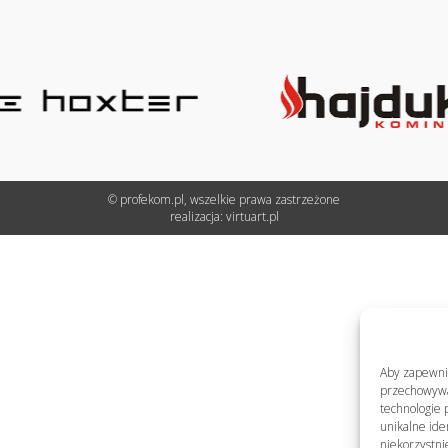
© profekom.pl, wszelkie prawa zastrzeżone
realizacja:
virtuart.pl
Aby zapewnić 
przechowywan
technologie 
unikalne ide
niekorzystni