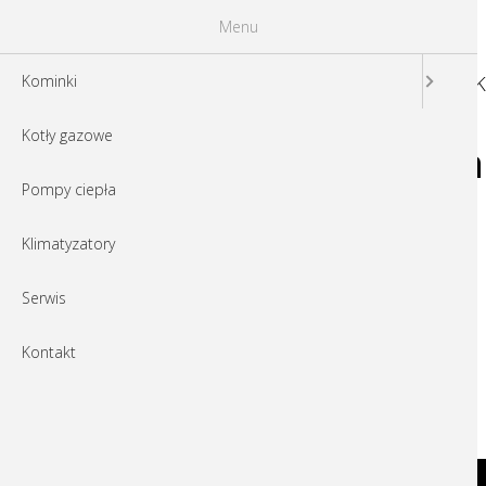
Menu
K
Kominki
Kotły gazowe
Segregator1_Stro
Pompy ciepła
Klimatyzatory
Serwis
Kontakt