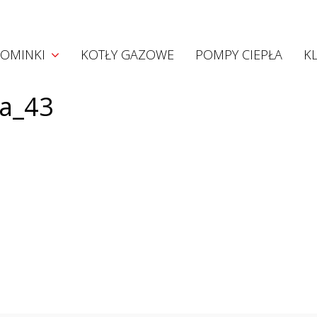
Kominki
OMINKI
KOTŁY GAZOWE
POMPY CIEPŁA
K
Kominki akumulacyjne
Kominki konwekcyjne
na_43
Kominki z płaszczem wodnym
Wkłady Hoxter
Projekty