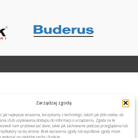
Zarządzaj zgodą
jak najlepsze wrażenia, korzystamy z technologii, takich jak pliki cookie, do
ia i/lub uzyskiwania dostępu do informacji o urządzeniu. Zgoda na te
pozwoli nam przetwarzać dane, takie jak zachowanie podczas przeglądania lub
ntyfikatory na tej stronie. Brak wyrażenia zgody lub wycofanie zgody może
e wpłynąć na niektóre cechy i funkcje.