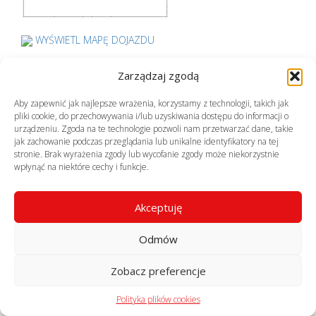
WYŚWIETL MAPĘ DOJAZDU
Zarządzaj zgodą
Poznaj naszych partnerów
Aby zapewnić jak najlepsze wrażenia, korzystamy z technologii, takich jak
pliki cookie, do przechowywania i/lub uzyskiwania dostępu do informacji o
urządzeniu. Zgoda na te technologie pozwoli nam przetwarzać dane, takie
jak zachowanie podczas przeglądania lub unikalne identyfikatory na tej
stronie. Brak wyrażenia zgody lub wycofanie zgody może niekorzystnie
wpłynąć na niektóre cechy i funkcje.
Akceptuję
© profekom.pl, wszelkie prawa zastrzeżone
realizacja:
virtuart.pl
Odmów
Zobacz preferencje
Polityka plików cookies