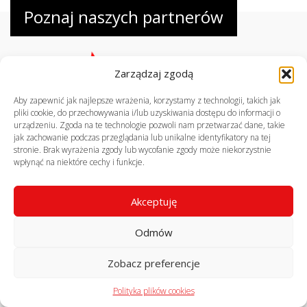
Poznaj naszych partnerów
Zarządzaj zgodą
Aby zapewnić jak najlepsze wrażenia, korzystamy z technologii, takich jak
pliki cookie, do przechowywania i/lub uzyskiwania dostępu do informacji o
urządzeniu. Zgoda na te technologie pozwoli nam przetwarzać dane, takie
jak zachowanie podczas przeglądania lub unikalne identyfikatory na tej
stronie. Brak wyrażenia zgody lub wycofanie zgody może niekorzystnie
© profekom.pl, wszelkie prawa zastrzeżone
wpłynąć na niektóre cechy i funkcje.
realizacja:
virtuart.pl
Akceptuję
Odmów
Zobacz preferencje
Polityka plików cookies