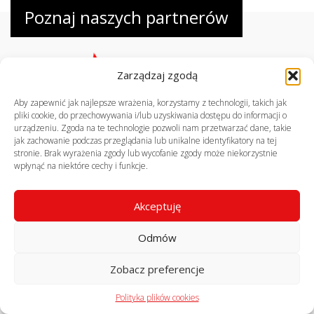
Poznaj naszych partnerów
Zarządzaj zgodą
Aby zapewnić jak najlepsze wrażenia, korzystamy z technologii, takich jak
pliki cookie, do przechowywania i/lub uzyskiwania dostępu do informacji o
urządzeniu. Zgoda na te technologie pozwoli nam przetwarzać dane, takie
jak zachowanie podczas przeglądania lub unikalne identyfikatory na tej
stronie. Brak wyrażenia zgody lub wycofanie zgody może niekorzystnie
© profekom.pl, wszelkie prawa zastrzeżone
wpłynąć na niektóre cechy i funkcje.
realizacja:
virtuart.pl
Akceptuję
Odmów
Zobacz preferencje
Polityka plików cookies