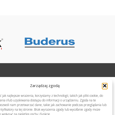
Zarządzaj zgodą
jak najlepsze wrażenia, korzystamy z technologii, takich jak pliki cookie, do
ia i/lub uzyskiwania dostępu do informacji o urządzeniu. Zgoda na te
pozwoli nam przetwarzać dane, takie jak zachowanie podczas przeglądania lub
ntyfikatory na tej stronie. Brak wyrażenia zgody lub wycofanie zgody może
e wpłynąć na niektóre cechy i funkcje.