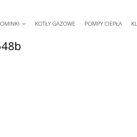
Kominki
OMINKI
KOTŁY GAZOWE
POMPY CIEPŁA
K
Kominki akumulacyjne
Kominki konwekcyjne
548b
Kominki z płaszczem wodnym
Wkłady Hoxter
Projekty