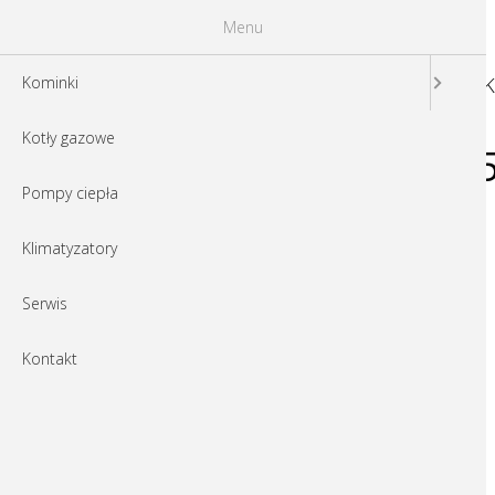
Menu
K
Kominki
Kotły gazowe
b_pre_558165357
Pompy ciepła
Klimatyzatory
Serwis
Kontakt