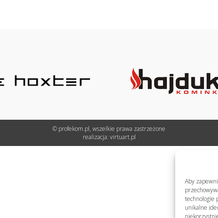
© profekom.pl, wszelkie prawa zastrzeżone
realizacja:
virtuart.pl
Aby zapewnić 
przechowywan
technologie 
unikalne ide
niekorzystni