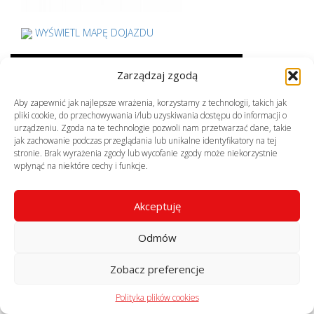
WYŚWIETL MAPĘ DOJAZDU
Poznaj naszych partnerów
Zarządzaj zgodą
Aby zapewnić jak najlepsze wrażenia, korzystamy z technologii, takich jak
pliki cookie, do przechowywania i/lub uzyskiwania dostępu do informacji o
urządzeniu. Zgoda na te technologie pozwoli nam przetwarzać dane, takie
jak zachowanie podczas przeglądania lub unikalne identyfikatory na tej
stronie. Brak wyrażenia zgody lub wycofanie zgody może niekorzystnie
wpłynąć na niektóre cechy i funkcje.
Akceptuję
© profekom.pl, wszelkie prawa zastrzeżone
realizacja:
virtuart.pl
Odmów
Zobacz preferencje
Polityka plików cookies