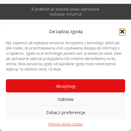
© profekom.pl, wszelkie prawa zastrzeżone
realizacja:
virtuart.pl
Zarządzaj zgodą
Aby zapewnić jak najlepsze wrażenia, korzystamy z technologii, takich jak
pliki cookie, do przechowywania i/lub uzyskiwania dostępu do informacji o
urządzeniu. Zgoda na te technologie pozwoli nam przetwarzać dane, takie
jak zachowanie podczas przeglądania lub unikalne identyfikatory na tej
stronie. Brak wyrażenia zgody lub wycofanie zgody może niekorzystnie
wpłynąć na niektóre cechy i funkcje.
Akceptuję
Odmów
Zobacz preferencje
Polityka plików cookies