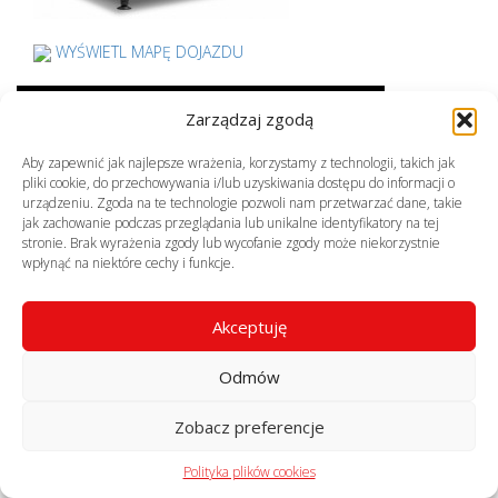
WYŚWIETL MAPĘ DOJAZDU
Poznaj naszych partnerów
Zarządzaj zgodą
Aby zapewnić jak najlepsze wrażenia, korzystamy z technologii, takich jak
pliki cookie, do przechowywania i/lub uzyskiwania dostępu do informacji o
urządzeniu. Zgoda na te technologie pozwoli nam przetwarzać dane, takie
jak zachowanie podczas przeglądania lub unikalne identyfikatory na tej
stronie. Brak wyrażenia zgody lub wycofanie zgody może niekorzystnie
wpłynąć na niektóre cechy i funkcje.
Akceptuję
© profekom.pl, wszelkie prawa zastrzeżone
realizacja:
virtuart.pl
Odmów
Zobacz preferencje
Polityka plików cookies