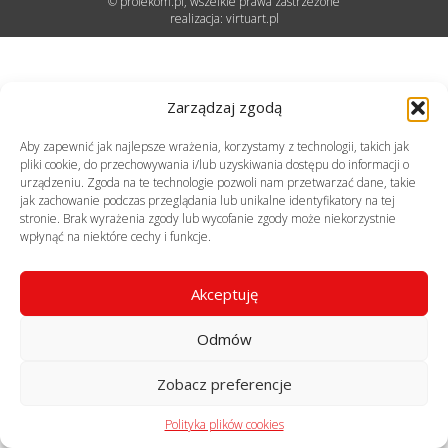
© profekom.pl, wszelkie prawa zastrzeżone
realizacja:
virtuart.pl
Zarządzaj zgodą
Aby zapewnić jak najlepsze wrażenia, korzystamy z technologii, takich jak
pliki cookie, do przechowywania i/lub uzyskiwania dostępu do informacji o
urządzeniu. Zgoda na te technologie pozwoli nam przetwarzać dane, takie
jak zachowanie podczas przeglądania lub unikalne identyfikatory na tej
stronie. Brak wyrażenia zgody lub wycofanie zgody może niekorzystnie
wpłynąć na niektóre cechy i funkcje.
Akceptuję
Odmów
Zobacz preferencje
Polityka plików cookies