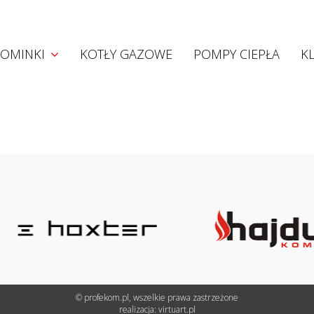
Kominki
OMINKI
KOTŁY GAZOWE
POMPY CIEPŁA
K
Kominki akumulacyjne
Kominki konwekcyjne
Kominki z płaszczem wodnym
Wkłady Hoxter
Projekty
© profekom.pl, wszelkie prawa zastrzeżone
realizacja:
virtuart.pl