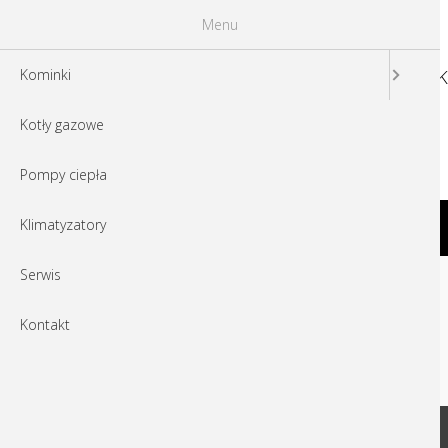
Menu
K
Kominki
Kotły gazowe
ECKA 50/35/45h
Pompy ciepła
Poznaj naszych partnerów
Klimatyzatory
Serwis
Kontakt