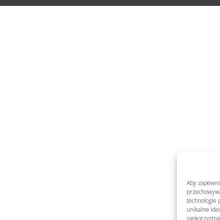
Aby zapewnić 
przechowywan
technologie 
unikalne ide
niekorzystni