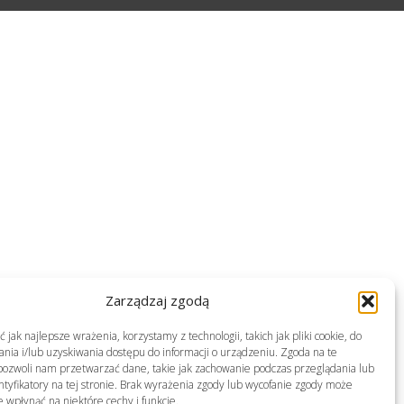
Zarządzaj zgodą
jak najlepsze wrażenia, korzystamy z technologii, takich jak pliki cookie, do
ia i/lub uzyskiwania dostępu do informacji o urządzeniu. Zgoda na te
pozwoli nam przetwarzać dane, takie jak zachowanie podczas przeglądania lub
ntyfikatory na tej stronie. Brak wyrażenia zgody lub wycofanie zgody może
e wpłynąć na niektóre cechy i funkcje.